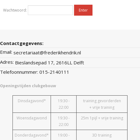
Wachtwoord:
Contactgegevens:
Email:
secretariaat@frederikhendrik.nl
Adres:
Bieslandsepad 17, 2616LL Delft
Telefoonnummer: 015-2140111
Openingstijden clubgebouw
Dinsdagavond*
19:30 -
training gevorderden
22:00
+ vrije training
Woensdagavond
19:30 -
25m 1pijl + vrije training
22:00
Donderdagavond*
19:00 -
3D training