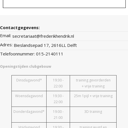
Contactgegevens:
Email:
secretariaat@frederikhendrik.nl
Adres:
Bieslandsepad 17, 2616LL Delft
Telefoonnummer: 015-2140111
Openingstijden clubgebouw
Dinsdagavond*
19:30 -
training gevorderden
22:00
+ vrije training
Woensdagavond
19:30 -
25m 1pijl + vrije training
22:00
Donderdagavond*
19:00 -
3D training
21:00
Vrijdagavond
19:30 -
training jeugd en